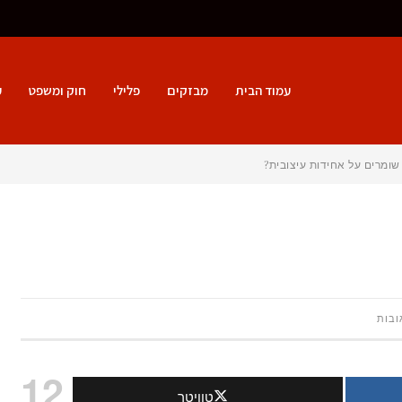
עמוד הבית
מבזקים
פלילי
חוק ומשפט
ע
שומרים על אחידות עיצובית?
על
ובות
איך
12
טוויטר
בוחרים