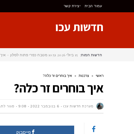
לתוכן
עמוד הבית
יצירת קשר
חדשות עכו
חדשות חמות:
15 ביולי 2026
10:51
מטבח כפרי פתוח לסלון – איך 
ראשי
»
צרכנות
»
איך בוחרים זר כלה?
איך בוחרים זר כלה?
מערכת חדשות עכו
6 בנובמבר 2022
9:08
סגור לתג
פייסבוק