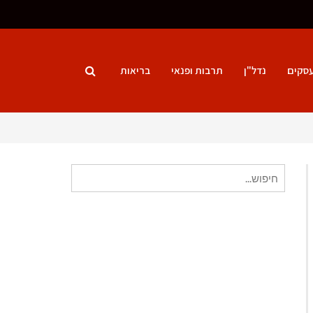
סקים
נדל"ן
תרבות ופנאי
בריאות
חיפוש
עבור: