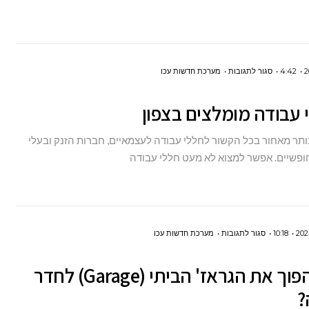
לדלת?
על
4:42
סגור לתגובות
מערכת חדשות עכו
6
חללי
עבודה
נותר מאחור בכל הקשור לחללי עבודה לעצמאיים, חברות הזנק ובעלי
מומלצים
ופשיים. אפשר למצוא לא מעט חללי עבודה
בצפון
על
10:18
סגור לתגובות
מערכת חדשות עכו
איך
איך להפוך את הגראז' הביתי (Garage) לחדר
להפוך
?
את