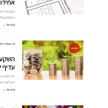
אחידות
והסלון מת
קרא עוד ←
19 באפריל 2026
צרכנות
השקעה
עדיף ל
הדילמה הק
העו"ש היא
קרא עוד ←