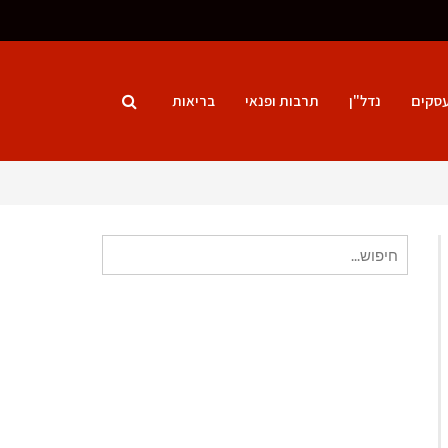
סקים
נדל"ן
תרבות ופנאי
בריאות
חיפוש
עבור: