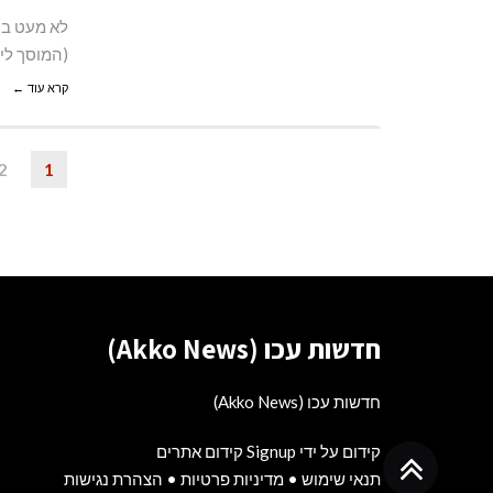
לא מעט בע
(המוסך לי
קרא עוד ←
2
1
חדשות עכו (Akko News)
חדשות עכו (Akko News)
קידום על ידי Signup קידום אתרים
גלילה
תנאי שימוש
•
מדיניות פרטיות
•
הצהרת נגישות