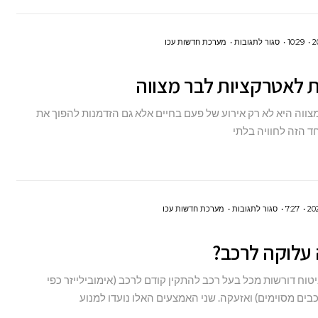
על
10:29
סגור לתגובות
מערכת חדשות עכו
רעיונות
ת לאטרקציות לבר מצווה
לאטרקציות
לבר
מצווה היא לא רק אירוע של פעם בחיים אלא גם הזדמנות להפוך את
מצווה
ד הזה לחוויה בלתי
על
7:27
סגור לתגובות
מערכת חדשות עכו
מה
 עלוקה לרכב?
זה
עלוקה
וח דורשות מכל בעל רכב להתקין קודם לרכב (אימובילייזר כפי
לרכב?
בים מסוימים) ואזעקה. שני האמצעים האלו נועדו למנוע