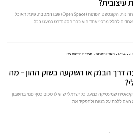
 עיצובית?
לסלון
בשנים האחרונות, הקונספט הפתוח (Open Space) שבו המטבח, פינת האוכל
–
אחדים לחלל מרכזי אחד הוא כבר הסטנדרט כמעט בכל
איך
שומרים
על
אחידות
על
12:24
סגור לתגובות
מערכת חדשות עכו
עיצובית?
השקעה
 דרך הבנק או השקעה בשוק ההון – מה
דרך
י?
הבנק
או
לאסית שמעסיקה כמעט כל ישראלי שיש לו סכום כסף פנוי בחשבון
השקעה
 האם ללכת על בטוח ולהפקיד את
בשוק
ההון
–
מה