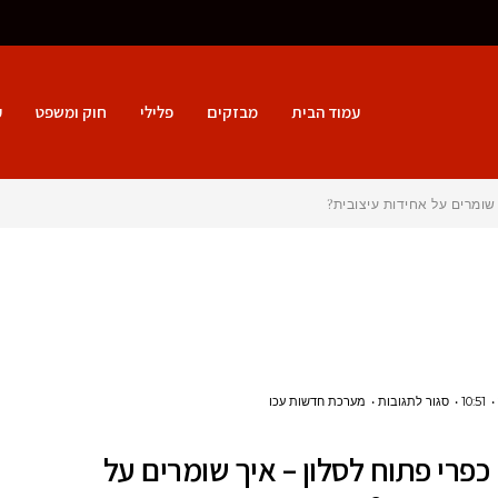
עמוד הבית
מבזקים
פלילי
חוק ומשפט
ע
שומרים על אחידות עיצובית?
על
10:51
סגור לתגובות
מערכת חדשות עכו
מטבח
פרי פתוח לסלון – איך שומרים על
כפרי
פתוח