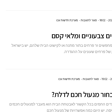
על
18:02
סגור לתגובות
מערכת חדשות עכו
5 פרחים
צבעוניים
ומלאי
מחפשים זר פרחים בתור מתנה או לקישוט הבית שלהם, יש בישראל
קסם
של פרחים שעונים על ההגדרה.
על
19:02
סגור לתגובות
מערכת חדשות עכו
איך
בחור מנעול חכם לדלת?
לבחור
מנעול
ים החמים בכל הקשור לאבטחת הבית הוא מעבר למנעולים חכמים
חכם
סה. יש היום כמה אפשרויות של מנעול חכם