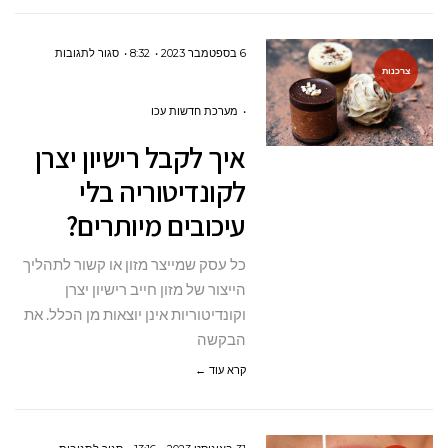
על
6 בספטמבר 2023
8:32
סגור לתגובות
צרכנות
איך
לקבל
מערכת חדשות עכו
רישיון
איך לקבל רישיון יצרן
יצרן
לקונדיטוריה בלי
לקונדיטוריה
עיכובים מיותרים?
בלי
עיכובים
כל עסק שמייצר מזון או קשור לתהליך
מיותרים?
הייצור של מזון חייב רישיון יצרן
וקונדיטוריות אינן יוצאות מן הכלל. את
הבקשה
קרא עוד ←