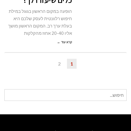
5
הופעה במקום הראשון בגוגל במילת
כלים
חיפוש רלוונטית לעסק שלכם היא
שיעזרו
בעלת ערך רב. המקום הראשון מושך
לך!
אליו 20-40 אחוז מהקלקות
קרא עוד ←
2
1
חיפוש
עבור: