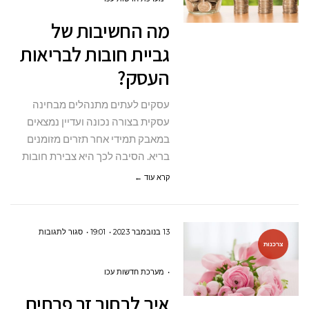
של
מה החשיבות של
גביית
גביית חובות לבריאות
חובות
העסק?
לבריאות
העסק?
עסקים לעתים מתנהלים מבחינה
עסקית בצורה נכונה ועדיין נמצאים
במאבק תמידי אחר תזרים מזומנים
בריא. הסיבה לכך היא צבירת חובות
קרא עוד ←
על
13 בנובמבר 2023
19:01
סגור לתגובות
צרכנות
איך לבחור
זר
מערכת חדשות עכו
פרחים
איך לבחור זר פרחים
מעוצב?