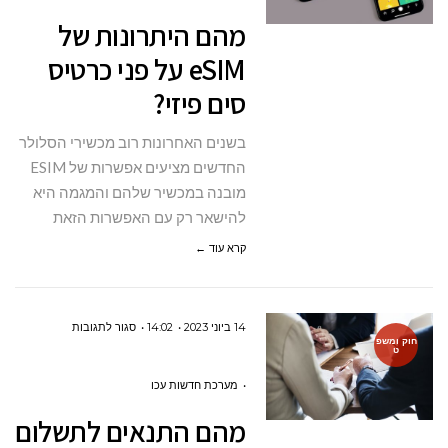
של
מהם היתרונות של
ESIM
eSIM על פני כרטיס
על
סים פיזי?
פני
כרטיס
בשנים האחרונות רוב מכשירי הסלולר
סים
החדשים מציעים אפשרות של ESIM
פיזי?
מובנה במכשיר שלהם והמגמה היא
להישאר רק עם האפשרות הזאת
קרא עוד ←
על
14 ביוני 2023
14:02
סגור לתגובות
חוק ומשפ
ט
מהם
התנאים לתשלום
מערכת חדשות עכו
גלובלי
מהם התנאים לתשלום
על