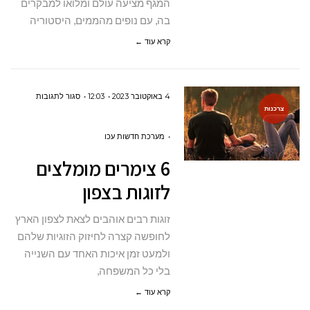
המגף מציעה עולם ומלואו למבקרים
בה, עם נופים מהממים, היסטוריה
קרא עוד ←
על
4 באוקטובר 2023
12:03
סגור לתגובות
צרכנות
6
צימרים
מערכת חדשות עכו
מומלצים
6 צימרים מומלצים
לזוגות
לזוגות בצפון
בצפון
זוגות רבים אוהבים לצאת לצפון הארץ
לחופשה קצרה לחיזוק הזוגיות שלהם
ולמעט זמן איכות האחד עם השנייה
בלי כל המשפחה,
קרא עוד ←