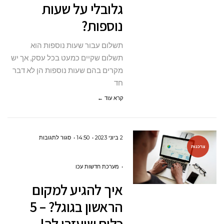
גלובלי על שעות
שעות
נוספות?
נוספות?
תשלום עבור שעות נוספות הוא
תשלום שקיים כמעט בכל עסק, אך יש
מקרים בהם שעות נוספות הן לא דבר
חד
קרא עוד ←
על
2 ביוני 2023
14:50
סגור לתגובות
צרכנות
איך
להגיע
מערכת חדשות עכו
למקום
איך להגיע למקום
הראשון
הראשון בגוגל? – 5
בגוגל?
כלים שיעזרו לך!
–