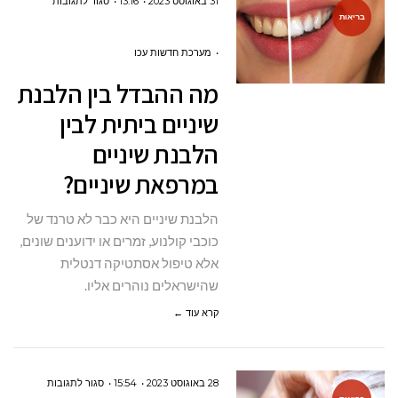
על
31 באוגוסט 2023
13:16
סגור לתגובות
בריאות
מה
ההבדל
מערכת חדשות עכו
בין
מה ההבדל בין הלבנת
הלבנת
שיניים ביתית לבין
שיניים
הלבנת שיניים
ביתית
במרפאת שיניים?
לבין
הלבנת
הלבנת שיניים היא כבר לא טרנד של
שיניים
כוכבי קולנוע, זמרים או ידוענים שונים,
במרפאת
אלא טיפול אסתטיקה דנטלית
שיניים?
שהישראלים נוהרים אליו.
קרא עוד ←
על
28 באוגוסט 2023
15:54
סגור לתגובות